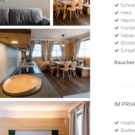
Schra
Herd
Haush
Komple
Separ
Einzel
Schlaf
Raucher
IM PRI
Haartr
Badew