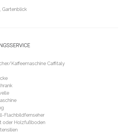
, Gartenblick
GSSERVICE
her/Kaffeemaschine Caffitaly
cke
chrank
elle
aschine
ng
l-Flachbildfernseher
tt oder Holzfußboden
ensilien