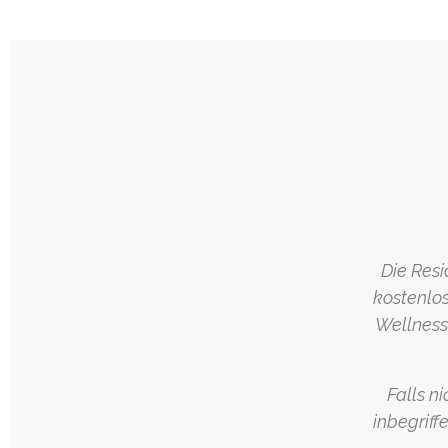
Die Resi
kostenlos
Wellnessb
Falls n
inbegriff