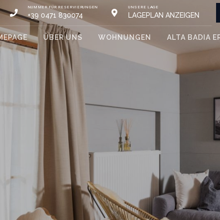
NUMMER FÜR RESERVIERUNGEN
UNSERE LAGE
+39 0471 830074
LAGEPLAN ANZEIGEN
MEPAGE
ÜBER UNS
WOHNUNGEN
ALTA BADIA E