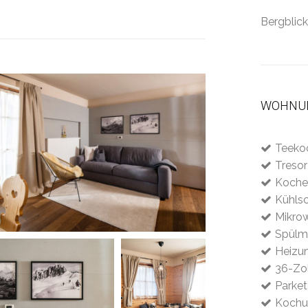
Bergblick
WOHNUN
Teekoc
Tresor
Koche
Kühls
Mikrow
Spülm
Heizu
36-Zol
Parke
Kochut