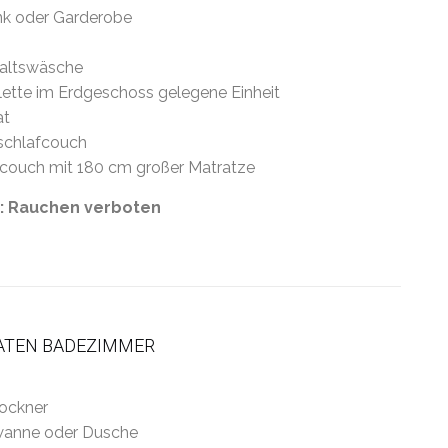
nk oder Garderobe
altswäsche
tte im Erdgeschoss gelegene Einheit
at
schlafcouch
couch mit 180 cm großer Matratze
: Rauchen verboten
VATEN BADEZIMMER
ockner
anne oder Dusche