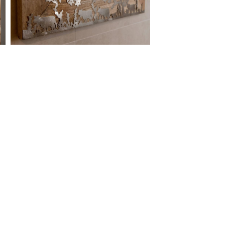
gelesen
und stimme der
en Daten zu