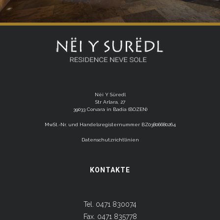
Nëi Y Süredl
Str Arlara, 27
39033 Corvara in Badia (BOZEN)
MwSt.-Nr. und Handelsregisternummer BZ03806680264
Datenschutzrichtlinien
KONTAKTE
Tel. 0471 830074
Fax. 0471 835778