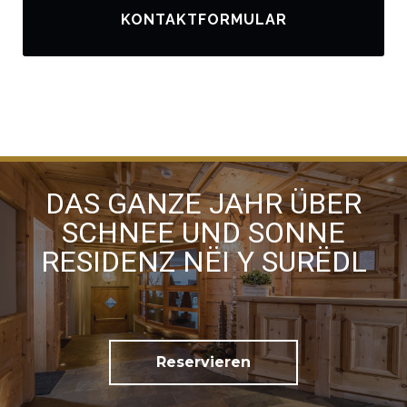
KONTAKTFORMULAR
Ich habe die
Datenschutzrichtlinien gelesen
und
stimme der Verarbeitung meiner personenbezogenen
DAS GANZE JAHR ÜBER
Daten zu
SCHNEE UND SONNE
RESIDENZ NËI Y SURËDL
Reservieren